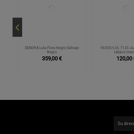
do
SENDRA Lula Flora Negro Salvaje
VEXED/LOL 7120 Jua
Negro
tabaco mar
359,00 €
120,00 