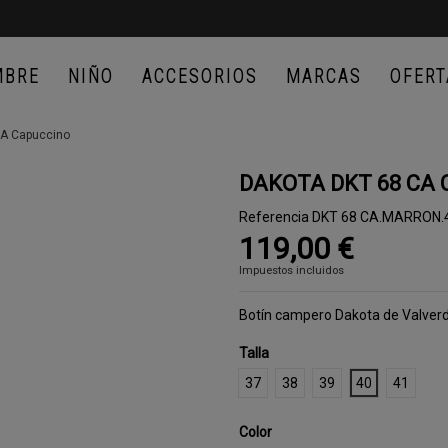
MBRE
NIÑO
ACCESORIOS
MARCAS
OFERT
A Capuccino
DAKOTA DKT 68 CA 
Referencia
DKT 68 CA.MARRON.
119,00 €
Impuestos incluidos
Botín campero Dakota de Valver
Talla
37
38
39
40
41
Color