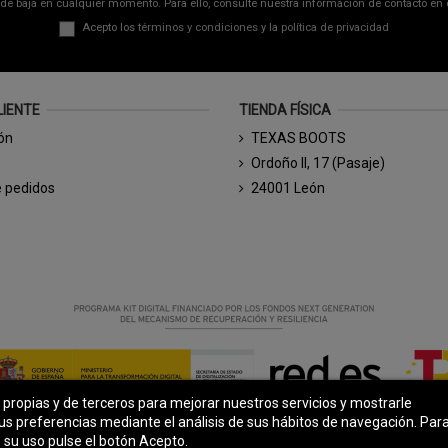
de baja en cualquier momento. Para ello, consulte nuestra información de contacto en el
Acepto los
términos y condiciones
y la
política de privacidad
LIENTE
TIENDA FÍSICA
ión
TEXAS BOOTS
Ordoño II, 17 (Pasaje)
e pedidos
24001 León
s propias y de terceros para mejorar nuestros servicios y mostrarle
© Todos los derechos reservados - Powered by
bytefactory
us preferencias mediante el análisis de sus hábitos de navegación. Par
 su uso pulse el botón Acepto.