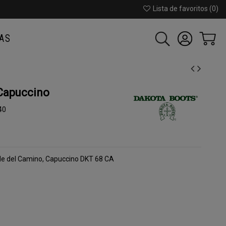
Lista de favoritos (
0
)
AS
Capuccino
40
de del Camino, Capuccino DKT 68 CA