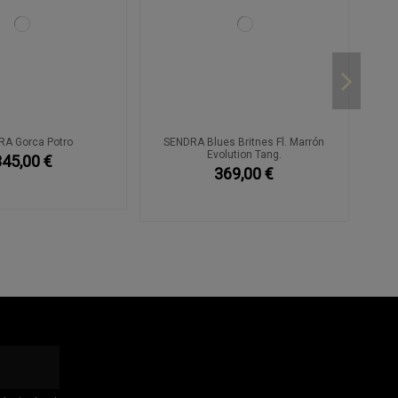
RA Gorca Potro
SENDRA Blues Britnes Fl. Marrón
Evolution Tang.
345,00 €
369,00 €