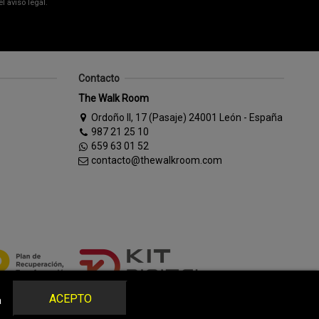
 aviso legal.
Contacto
The Walk Room
Ordoño II, 17 (Pasaje) 24001 León - España
987 21 25 10
659 63 01 52
contacto@thewalkroom.com
ACEPTO
a