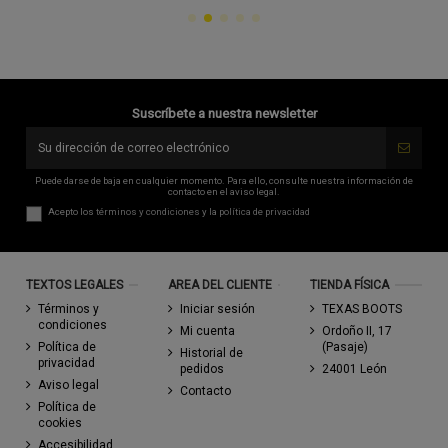
Suscríbete a nuestra newsletter
Puede darse de baja en cualquier momento. Para ello, consulte nuestra información de
contacto en el aviso legal.
Acepto los
términos y condiciones
y la
política de privacidad
TEXTOS LEGALES
AREA DEL CLIENTE
TIENDA FÍSICA
Términos y
Iniciar sesión
TEXAS BOOTS
condiciones
Mi cuenta
Ordoño II, 17
Política de
(Pasaje)
Historial de
privacidad
pedidos
24001 León
Aviso legal
Contacto
Política de
cookies
Accesibilidad