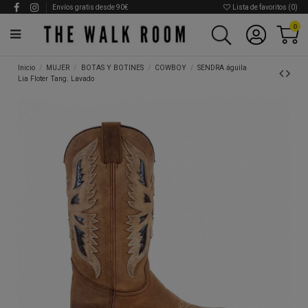
Envíos gratis desde 90€
Lista de favoritos (
0
)
0
Inicio
MUJER
BOTAS Y BOTINES
COWBOY
SENDRA águila
Lia Floter Tang. Lavado