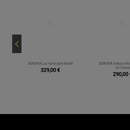
co y
SENDRA Lia Hurricane Marfil
SENDRA Debora No
Us.Cuer
329,00 €
290,00 