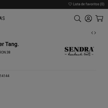
Lista de favoritos (
0
)
AS
er Tang.
RON.38
 14144