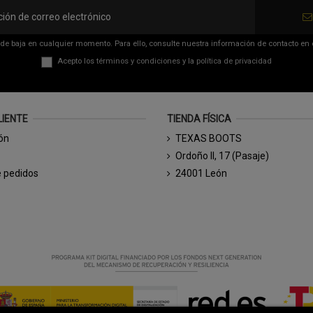
de baja en cualquier momento. Para ello, consulte nuestra información de contacto en el
Acepto los
términos y condiciones
y la
política de privacidad
LIENTE
TIENDA FÍSICA
ión
TEXAS BOOTS
Ordoño II, 17 (Pasaje)
e pedidos
24001 León