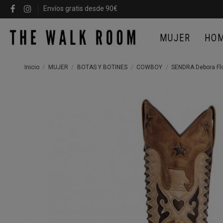
Envíos gratis desde 90€
MUJER
HO
Inicio
MUJER
BOTAS Y BOTINES
COWBOY
SENDRA Debora Flo