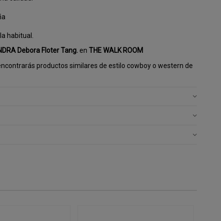
ña
a habitual.
DRA Debora Floter Tang.
en
THE WALK ROOM
ncontrarás productos similares de estilo cowboy o western de