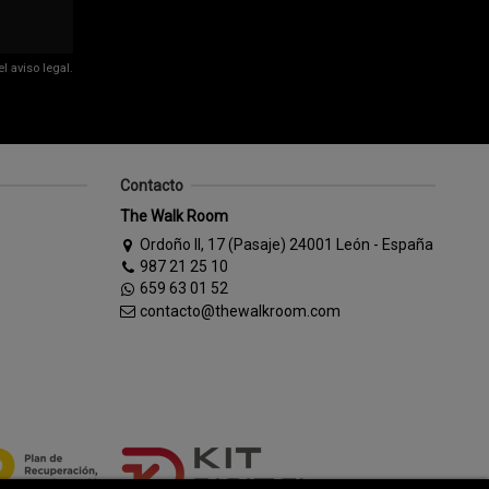
 aviso legal.
Contacto
The Walk Room
Ordoño II, 17 (Pasaje) 24001 León - España
987 21 25 10
659 63 01 52
contacto@thewalkroom.com