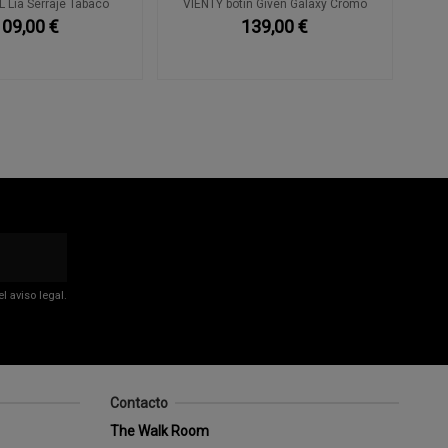
 Lia Serraje Tabaco
VIENTY botín Given Galaxy Cromo
109,00 €
139,00 €
 aviso legal.
Contacto
The Walk Room