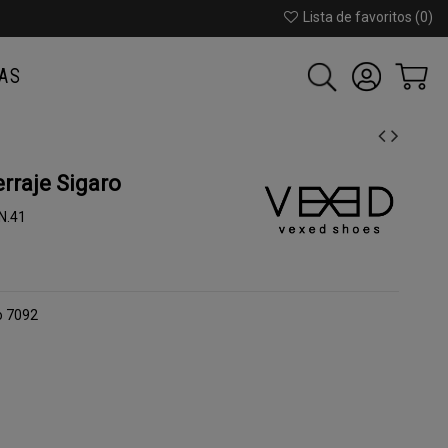
Lista de favoritos (
0
)
AS
raje Sigaro
N.41
o 7092