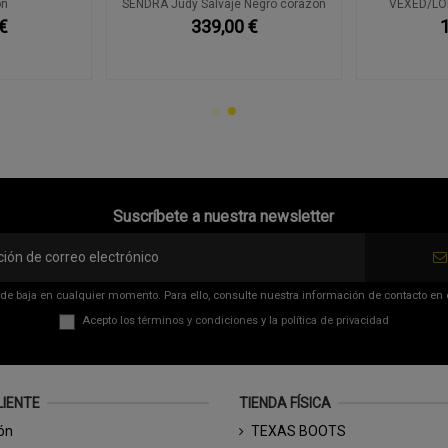
on
SENDRA Judy Salvaje Negro corazón
VEXED/LOL
€
339,00 €
Suscríbete a nuestra newsletter
de baja en cualquier momento. Para ello, consulte nuestra información de contacto en el
Acepto los
términos y condiciones
y la
política de privacidad
LIENTE
TIENDA FÍSICA
ión
TEXAS BOOTS