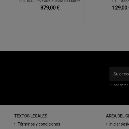
je
SENDRA Judy Salvaje Miele Us.Marrón
EXÉ Oreg
379,00 €
129,00 
Puede darse 
TEXTOS LEGALES
AREA DEL C
Términos y condiciones
Iniciar ses