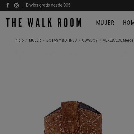
Envíos gratis desde 90€
MUJER
HO
Inicio
MUJER
BOTAS Y BOTINES
COWBOY
VEXED/LOL Merce S