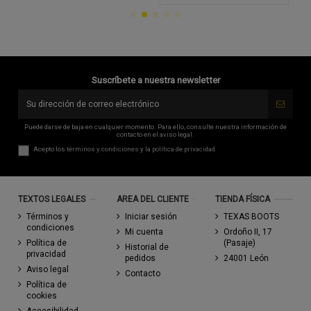
Suscríbete a nuestra newsletter
Puede darse de baja en cualquier momento. Para ello, consulte nuestra información de
contacto en el aviso legal.
Acepto los
términos y condiciones
y la
política de privacidad
TEXTOS LEGALES
AREA DEL CLIENTE
TIENDA FÍSICA
Términos y
Iniciar sesión
TEXAS BOOTS
condiciones
Mi cuenta
Ordoño II, 17
Política de
(Pasaje)
Historial de
privacidad
pedidos
24001 León
Aviso legal
Contacto
Política de
cookies
Accesibilidad