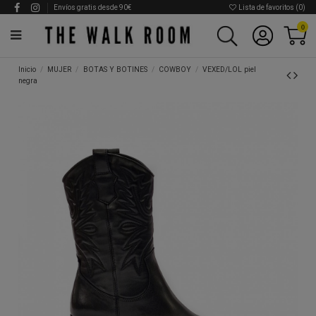
Envíos gratis desde 90€
Lista de favoritos (
0
)
0
Inicio
MUJER
BOTAS Y BOTINES
COWBOY
VEXED/LOL piel
negra