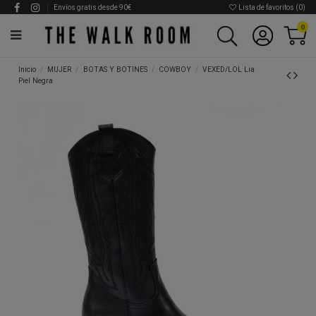
Envíos gratis desde 90€
Lista de favoritos (
0
)
0
Inicio
MUJER
BOTAS Y BOTINES
COWBOY
VEXED/LOL Lia
Piel Negra