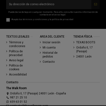
Puede darse de baja en cualquier momento. Para ello, consulte nuestra información de
contacto en el aviso legal.
Acepto los
términos y condiciones
y la
política de privacidad
TEXTOS LEGALES
AREA DEL CLIENTE
TIENDA FÍSICA
Términos y
Iniciar sesión
TEXAS BOOTS
condiciones
Mi cuenta
Ordoño II, 17
Política de
(Pasaje)
Historial de
privacidad
pedidos
24001 León
Aviso legal
Contacto
Política de
cookies
Accesibilidad
Contacto
The Walk Room
Ordoño II, 17 (Pasaje) 24001 León - España
987 21 25 10
659 63 01 52
contacto@thewalkroom.com