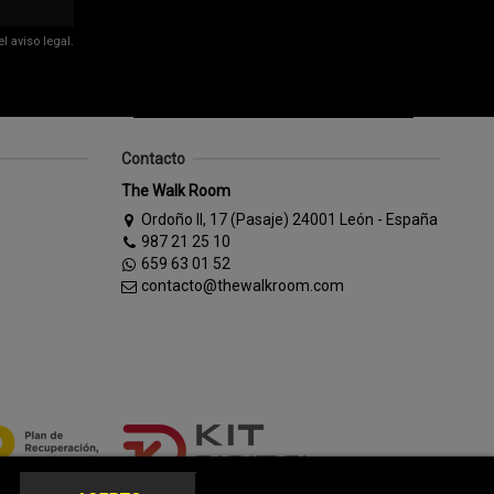
 aviso legal.
Contacto
The Walk Room
Ordoño II, 17 (Pasaje) 24001 León - España
987 21 25 10
659 63 01 52
contacto@thewalkroom.com