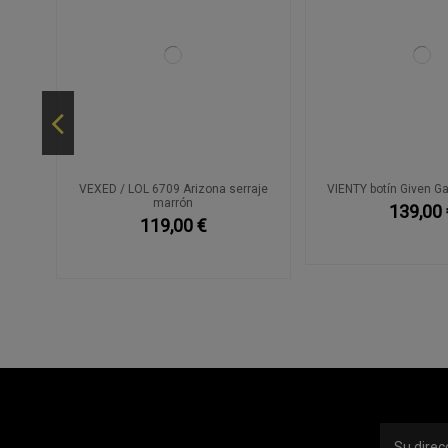
h
VEXED / LOL 6709 Arizona serraje
VIENTY botín Given Ga
marrón
139,00 
119,00 €