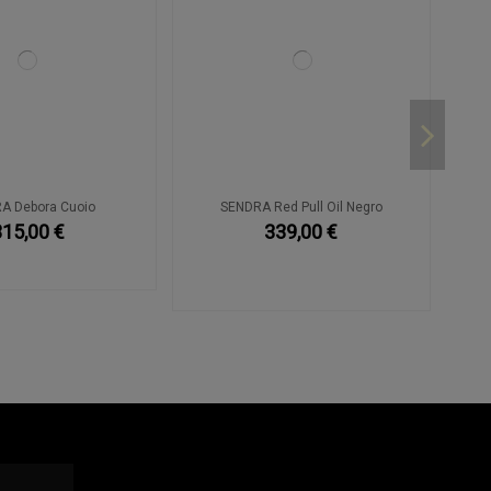
A Debora Cuoio
SENDRA Red Pull Oil Negro
315,00 €
339,00 €