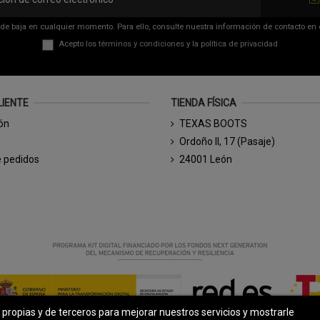
de baja en cualquier momento. Para ello, consulte nuestra información de contacto en el
Acepto los
términos y condiciones
y la
política de privacidad
LIENTE
TIENDA FÍSICA
ión
TEXAS BOOTS
Ordoño II, 17 (Pasaje)
e pedidos
24001 León
s propias y de terceros para mejorar nuestros servicios y mostrarle