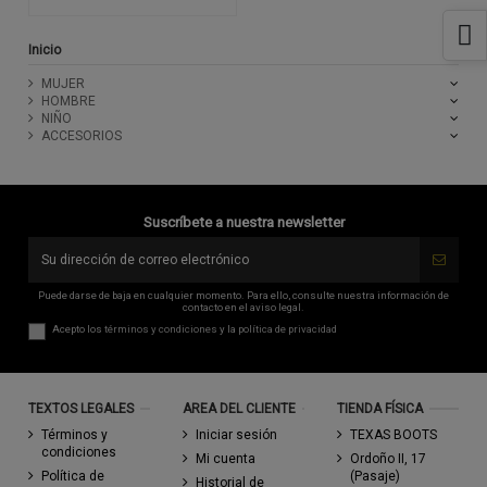
Inicio
MUJER
HOMBRE
NIÑO
ACCESORIOS
Suscríbete a nuestra newsletter
Puede darse de baja en cualquier momento. Para ello, consulte nuestra información de
contacto en el aviso legal.
Acepto los
términos y condiciones
y la
política de privacidad
TEXTOS LEGALES
AREA DEL CLIENTE
TIENDA FÍSICA
Términos y
Iniciar sesión
TEXAS BOOTS
condiciones
Mi cuenta
Ordoño II, 17
Política de
(Pasaje)
Historial de