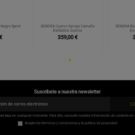
Negro Sprint
SENDRA Cuervo Serraje Camello
SENDRA Blue
Barbados Quecia
Ev
€
359,00 €
Suscríbete a nuestra newsletter
de baja en cualquier momento. Para ello, consulte nuestra información de contacto en el
Acepto los
términos y condiciones
y la
política de privacidad