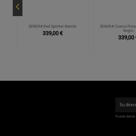
rint
SENDRA Red Sprinter Marrón
SENDRA Cuervo Flora 
Negro
339,00 €
339,00 
Puede darse 