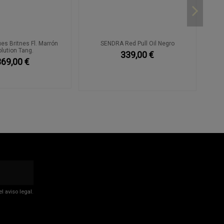
s Britnes Fl. Marrón
SENDRA Red Pull Oil Negro
olution Tang.
339,00 €
369,00 €
 aviso legal.