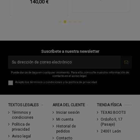
140,00 €
Suscríbete a nuestra newsletter
Puede darse de baja en cualquier momento. Para ello, consulte nuestra información de
contacto en el aviso legal.
Acepto los
términos y condiciones
y la
política de privacidad
TEXTOS LEGALES
AREA DEL CLIENTE
TIENDA FÍSICA
Términos y
Iniciar sesión
TEXAS BOOTS
condiciones
Mi cuenta
Ordoño II, 17
Política de
(Pasaje)
Historial de
privacidad
pedidos
24001 León
Aviso legal
Contacto