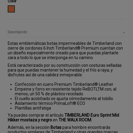
Color
CAMEL
Descripción
Estas emblemáticas botas impermeables de Timberland con
cierre de cordones 6 Inch Timberland® Premium cuentan con
un diseño especialmente creado para que puedas plantarle
cara a todo lo que se interponga en tu camino.
Está caracterizado por su construcción con costuras selladas
para que puedas mantener la humedad y el frío a raya, y
disfrutes así de una calidez inmejorable.
Confección en cuero Premium Timberland® Leather
Empeine y forro en resistente tejido ReBOTLTM con, al
menos, un 50 % de plástico reciclado.
El cuello acolchado se ajusta cómodamente al tobillo
Aislamiento térmico PrimaLoft® ECO
Plantillas antifatiga
Ya puedes comprar el artículo
TIMBERLAND Euro Sprint Mid
Hikker mostaza y negro
en
THE WALK ROOM.
Además, en la sección
Botas
para hombre encontrarás
productos similares de Timberland y otras grandes marcas.