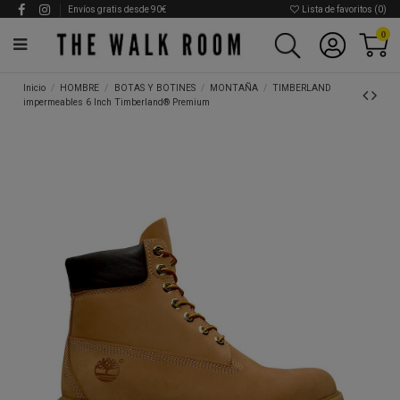
Envíos gratis desde 90€
Lista de favoritos (
0
)
0
Inicio
HOMBRE
BOTAS Y BOTINES
MONTAÑA
TIMBERLAND
impermeables 6 Inch Timberland® Premium