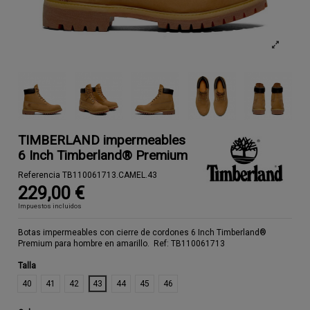
TIMBERLAND impermeables
6 Inch Timberland® Premium
Referencia
TB110061713.CAMEL.43
229,00 €
Impuestos incluidos
Botas impermeables con cierre de cordones 6 Inch Timberland®
Premium para hombre en amarillo. Ref: TB110061713
Talla
40
41
42
43
44
45
46