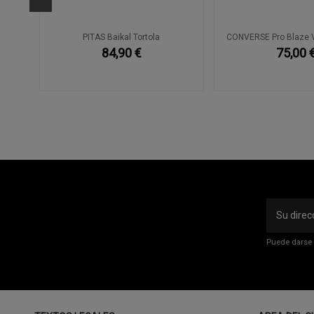
ture
PITAS Baikal Tortola
CONVERSE Pro Blaze V
84,90 €
75,00 
Puede darse 