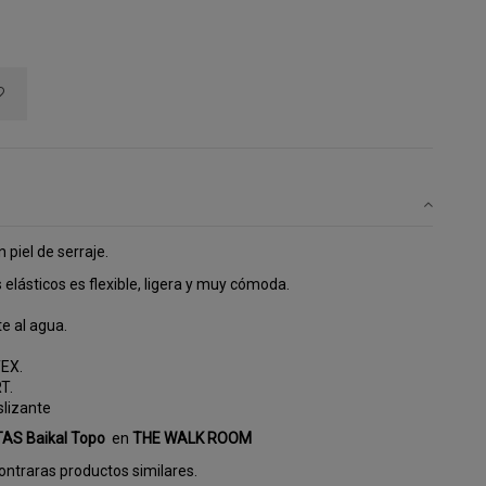
 piel de serraje.
elásticos es flexible, ligera y muy cómoda.
e al agua.
TEX.
T.
slizante
TAS Baikal Topo
en
THE WALK ROOM
ntraras productos similares.