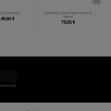
CO K Run azul
CONVERSE Chuck Taylor All Star Hi
blanco
149,00 €
75,00 €
 aviso legal.