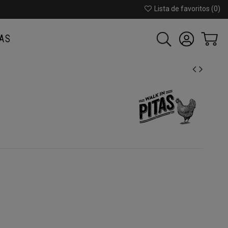
Lista de favoritos (
0
)
AS