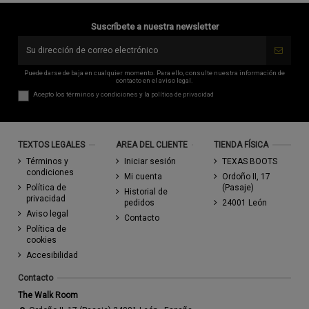
Suscríbete a nuestra newsletter
Puede darse de baja en cualquier momento. Para ello, consulte nuestra información de
contacto en el aviso legal.
Acepto los
términos y condiciones
y la
política de privacidad
TEXTOS LEGALES
AREA DEL CLIENTE
TIENDA FÍSICA
Términos y
Iniciar sesión
TEXAS BOOTS
condiciones
Mi cuenta
Ordoño II, 17
Política de
(Pasaje)
Historial de
privacidad
pedidos
24001 León
Aviso legal
Contacto
Política de
cookies
Accesibilidad
Contacto
The Walk Room