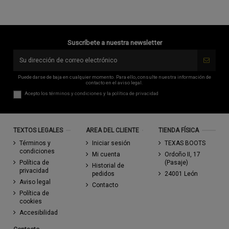
Suscríbete a nuestra newsletter
Puede darse de baja en cualquier momento. Para ello, consulte nuestra información de
contacto en el aviso legal.
Acepto los
términos y condiciones
y la
política de privacidad
TEXTOS LEGALES
AREA DEL CLIENTE
TIENDA FÍSICA
Términos y
Iniciar sesión
TEXAS BOOTS
condiciones
Mi cuenta
Ordoño II, 17
Política de
(Pasaje)
Historial de
privacidad
pedidos
24001 León
Aviso legal
Contacto
Política de
cookies
Accesibilidad