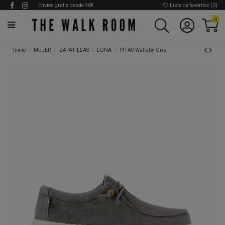
Envíos gratis desde 90€
Lista de favoritos (
0
)
0
Inicio
MUJER
ZAPATILLAS
LONA
PITAS Wallaby Gris