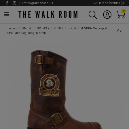
Envíos gratis desde 90€
Lista de favoritos (
0
)
0
Inicio
HOMBRE
BOTAS Y BOTINES
BIKER
SENDRA Motorsport
Steel Mad Dog Tang. Marrón