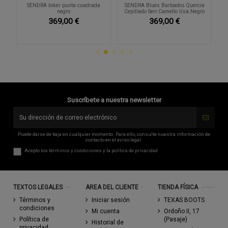
SENDRA biker punta cuadrada
SENDRA Blues Barbados Quercia
negro
Cepillado Serr.Camello Usa.Negro
369,00 €
369,00 €
Suscríbete a nuestra newsletter
Puede darse de baja en cualquier momento. Para ello, consulte nuestra información de
contacto en el aviso legal.
Acepto los
términos y condiciones
y la
política de privacidad
TEXTOS LEGALES
AREA DEL CLIENTE
TIENDA FÍSICA
Términos y
Iniciar sesión
TEXAS BOOTS
condiciones
Mi cuenta
Ordoño II, 17
Política de
(Pasaje)
Historial de
privacidad