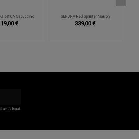
T 68 CA Capuccino
SENDRA Red Sprinter Marrón
119,00 €
339,00 €
 aviso legal.