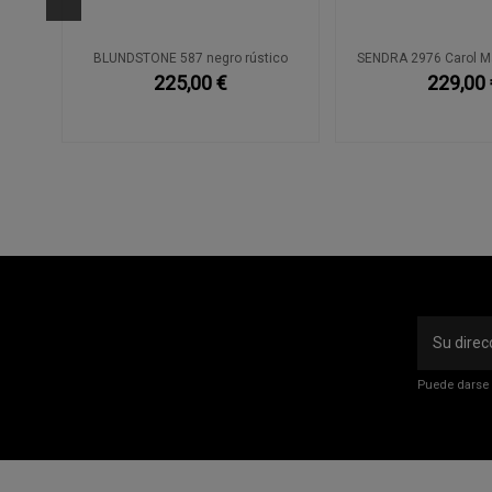
co
BLUNDSTONE 587 negro rústico
SENDRA 2976 Carol M
225,00 €
229,00 
Puede darse 