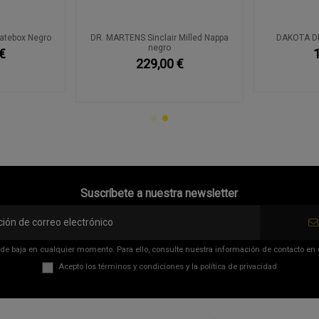
atebox Negro
DR. MARTENS Sinclair Milled Nappa
DAKOTA DK
negro
€
229,00 €
Suscríbete a nuestra newsletter
de baja en cualquier momento. Para ello, consulte nuestra información de contacto en el
Acepto los
términos y condiciones
y la
política de privacidad