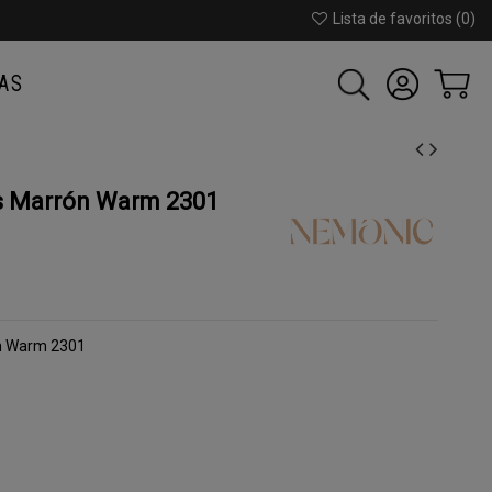
Lista de favoritos (
0
)
AS
s Marrón Warm 2301
ón Warm 2301