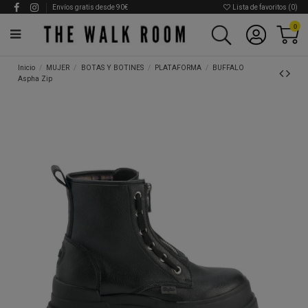
Envíos gratis desde 90€
Lista de favoritos (
0
)
0
Inicio
MUJER
BOTAS Y BOTINES
PLATAFORMA
BUFFALO
Aspha Zip