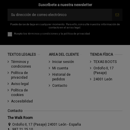
Suscríbete a nuestra newsletter
Puede darse de baja en cualquier momento. Para ello, consulte nuestra información de
contacto en el aviso legal.
Acepto los
términos y condiciones
y la
política de privacidad
TEXTOS LEGALES
AREA DEL CLIENTE
TIENDA FÍSICA
Términos y
Iniciar sesión
TEXAS BOOTS
condiciones
Mi cuenta
Ordoño II, 17
Política de
(Pasaje)
Historial de
privacidad
pedidos
24001 León
Aviso legal
Contacto
Política de
cookies
Accesibilidad
Contacto
The Walk Room
Ordoño II, 17 (Pasaje) 24001 León - España
987 21 25 10