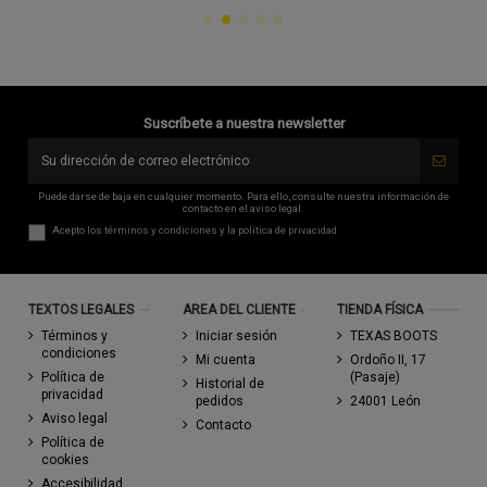
Suscríbete a nuestra newsletter
Puede darse de baja en cualquier momento. Para ello, consulte nuestra información de
contacto en el aviso legal.
Acepto los
términos y condiciones
y la
política de privacidad
TEXTOS LEGALES
AREA DEL CLIENTE
TIENDA FÍSICA
Términos y
Iniciar sesión
TEXAS BOOTS
condiciones
Mi cuenta
Ordoño II, 17
Política de
(Pasaje)
Historial de
privacidad
pedidos
24001 León
Aviso legal
Contacto
Política de
cookies
Accesibilidad