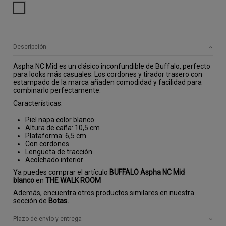
BLANCO
Descripción
Aspha NC Mid es un clásico inconfundible de Buffalo, perfecto
para looks más casuales. Los cordones y tirador trasero con
estampado de la marca añaden comodidad y facilidad para
combinarlo perfectamente.
Características:
Piel napa color blanco
Altura de caña: 10,5 cm
Plataforma: 6,5 cm
Con cordones
Lengüeta de tracción
Acolchado interior
Ya puedes comprar el artículo
BUFFALO Aspha NC Mid
blanco
en
THE WALK ROOM
Además, encuentra otros productos similares en nuestra
sección de
Botas.
Plazo de envío y entrega