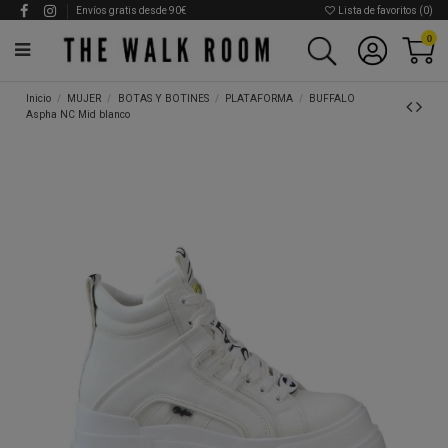
Envíos gratis desde 90€
Lista de favoritos (
0
)
0
Inicio
MUJER
BOTAS Y BOTINES
PLATAFORMA
BUFFALO
Aspha NC Mid blanco