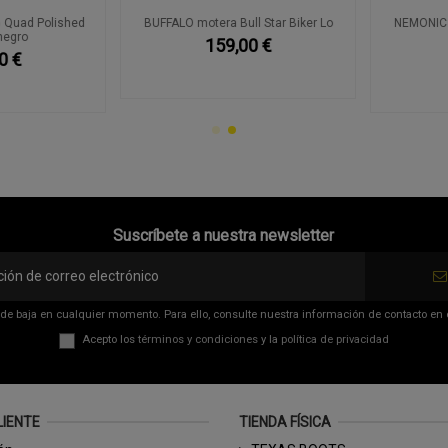
uad Polished
BUFFALO motera Bull Star Biker Lo
NEMONIC Sr
gro
159,00 €
€
Suscríbete a nuestra newsletter
de baja en cualquier momento. Para ello, consulte nuestra información de contacto en el
Acepto los
términos y condiciones
y la
política de privacidad
LIENTE
TIENDA FÍSICA