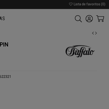
Lista de favoritos (
0
)
AS
PIN
1622321