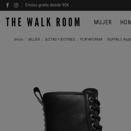
Envíos gratis desde 90€
MUJER
HO
Inicio
MUJER
BOTAS Y BOTINES
PLATAFORMA
BUFFALO Asph