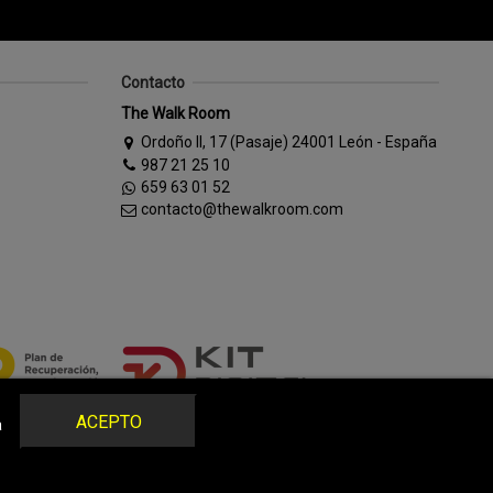
Contacto
The Walk Room
Ordoño II, 17 (Pasaje) 24001 León - España
987 21 25 10
659 63 01 52
contacto@thewalkroom.com
ACEPTO
a