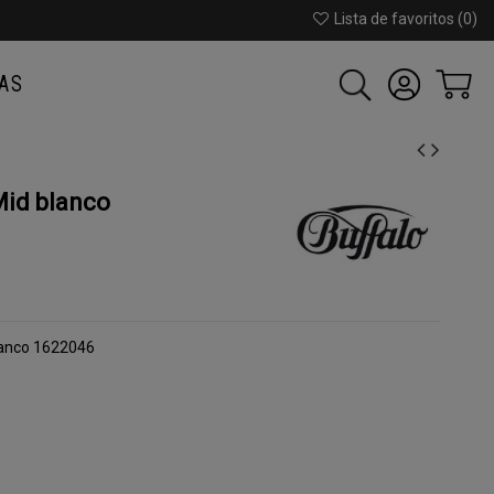
Lista de favoritos (
0
)
AS
id blanco
lanco 1622046