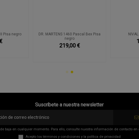
I Pisa negro
DR. MARTENS 1460 Pascal Bex Pisa
NIVAL
negro
€
219,00 €
Suscríbete a nuestra newsletter
de baja en cualquier momento. Para ello, consulte nuestra información de contacto en el
Acepto los
términos y condiciones
y la
política de privacidad