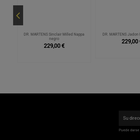
o
DR. MARTENS Sinclair Milled Nappa
DR. MARTENS Jadon II
negro
229,00 
229,00 €
Puede darse 