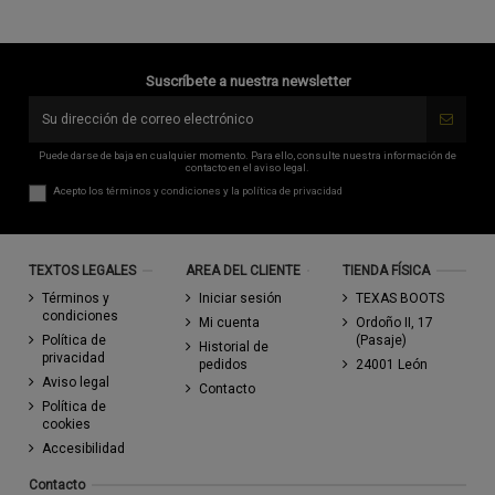
Suscríbete a nuestra newsletter
Puede darse de baja en cualquier momento. Para ello, consulte nuestra información de
contacto en el aviso legal.
Acepto los
términos y condiciones
y la
política de privacidad
TEXTOS LEGALES
AREA DEL CLIENTE
TIENDA FÍSICA
Términos y
Iniciar sesión
TEXAS BOOTS
condiciones
Mi cuenta
Ordoño II, 17
Política de
(Pasaje)
Historial de
privacidad
pedidos
24001 León
Aviso legal
Contacto
Política de
cookies
Accesibilidad
Contacto