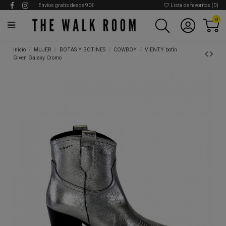
Envíos gratis desde 90€
Lista de favoritos (
0
)
0
Inicio
MUJER
BOTAS Y BOTINES
COWBOY
VIENTY botín
Given Galaxy Cromo