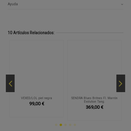
Ayuda
10 Artículos Relacionados:
o
VEXED/LOL piel negra
SENDRA Blues Britnes Fl. Marrón
V
Evolution Tang.
99,00 €
369,00 €