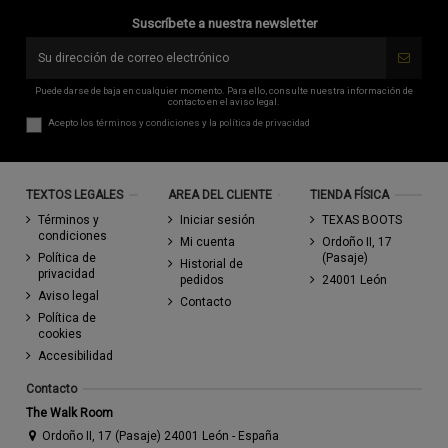
Suscríbete a nuestra newsletter
Puede darse de baja en cualquier momento. Para ello, consulte nuestra información de
contacto en el aviso legal.
Acepto los
términos y condiciones
y la
política de privacidad
TEXTOS LEGALES
AREA DEL CLIENTE
TIENDA FÍSICA
Términos y
Iniciar sesión
TEXAS BOOTS
condiciones
Mi cuenta
Ordoño II, 17
Política de
(Pasaje)
Historial de
privacidad
pedidos
24001 León
Aviso legal
Contacto
Política de
cookies
Accesibilidad
Contacto
The Walk Room
Ordoño II, 17 (Pasaje) 24001 León - España