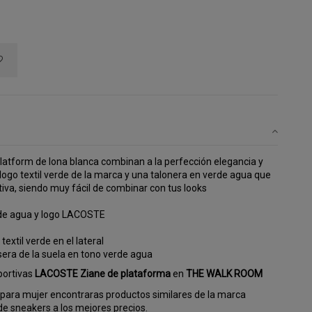
Platform de lona blanca combinan a la perfección elegancia y
logo textil verde de la marca y una talonera en verde agua que
rtiva, siendo muy fácil de combinar con tus looks
erde agua y logo LACOSTE
extil verde en el lateral
sera de la suela en tono verde agua
portivas
LACOSTE Ziane
de plataforma
en
T
HE WALK ROOM
para mujer encontraras productos similares de la marca
e sneakers a los mejores precios.