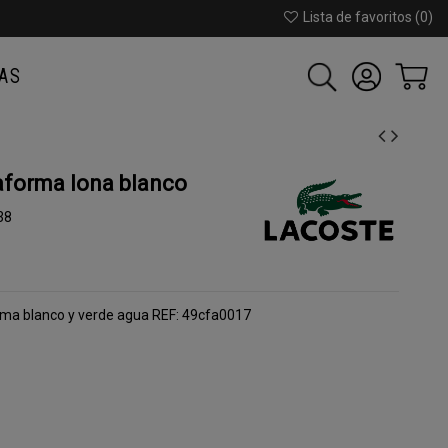
Lista de favoritos (
0
)
AS
forma lona blanco
38
orma blanco y verde agua REF: 49cfa0017