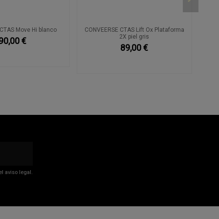
TAS Move Hi blanco
CONVEERSE CTAS Lift Ox Plataforma
2X piel gris
90,00 €
89,00 €
 aviso legal.