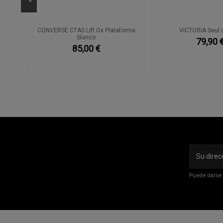
nco
CONVERSE CTAS Lift Ox Plataforma
VICTORIA Seul 
blanco
79,90 
85,00 €
Puede darse 