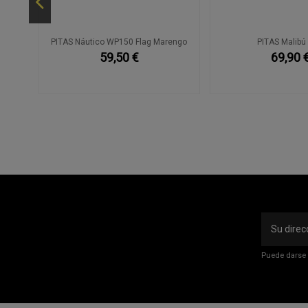
PITAS Náutico WP150 Flag Marengo
PITAS Malibú
59,50 €
69,90 
Puede darse 