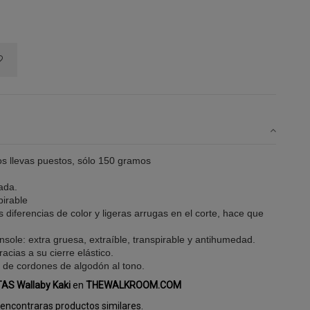
os llevas puestos, sólo 150 gramos
ada.
pirable
 diferencias de color y ligeras arrugas en el corte, hace que
 Insole: extra gruesa, extraíble, transpirable y antihumedad.
racias a su cierre elástico.
a de cordones de algodón al tono.
TAS Wallaby Kaki
en
THEWALKROOM.COM
encontraras productos similares.