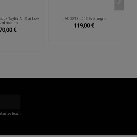
ck Taylor All Star Low
LACOSTE L003 Evo negro
zul marino
119,00 €
70,00 €
 aviso legal.