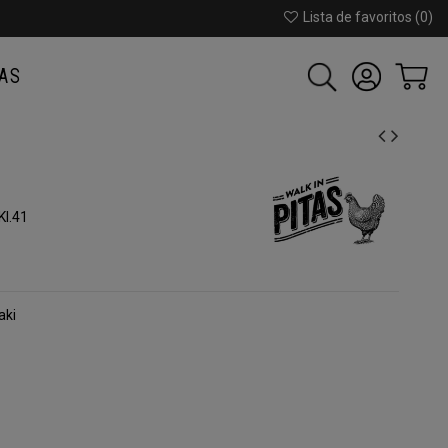
Lista de favoritos (
0
)
AS
I.41
aki