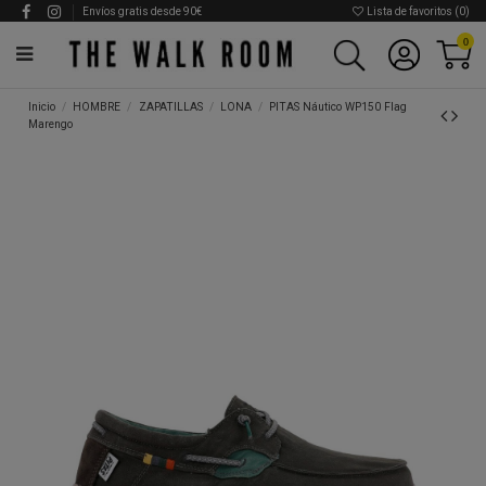
Envíos gratis desde 90€
Lista de favoritos (
0
)
0
Inicio
HOMBRE
ZAPATILLAS
LONA
PITAS Náutico WP150 Flag
Marengo