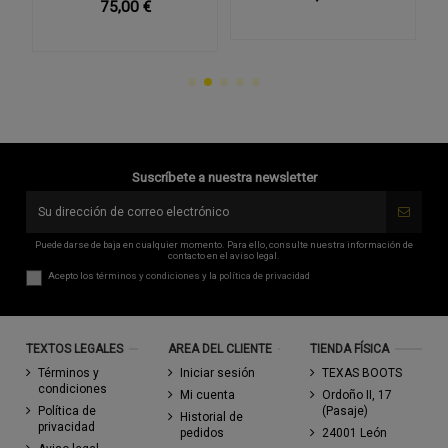
75,00 €
Suscríbete a nuestra newsletter
Puede darse de baja en cualquier momento. Para ello, consulte nuestra información de
contacto en el aviso legal.
Acepto los
términos y condiciones
y la
política de privacidad
TEXTOS LEGALES
AREA DEL CLIENTE
TIENDA FÍSICA
Términos y
Iniciar sesión
TEXAS BOOTS
condiciones
Mi cuenta
Ordoño II, 17
Política de
(Pasaje)
Historial de
privacidad
pedidos
24001 León