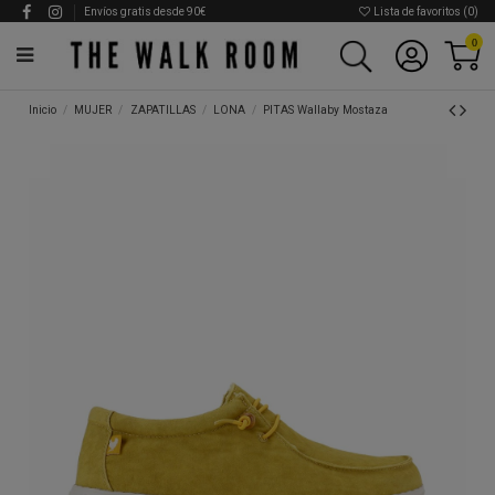
Envíos gratis desde 90€
Lista de favoritos (
0
)
0
Inicio
MUJER
ZAPATILLAS
LONA
PITAS Wallaby Mostaza