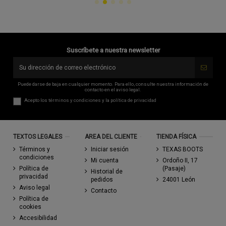
Suscríbete a nuestra newsletter
Puede darse de baja en cualquier momento. Para ello, consulte nuestra información de
contacto en el aviso legal.
Acepto los
términos y condiciones
y la
política de privacidad
TEXTOS LEGALES
AREA DEL CLIENTE
TIENDA FÍSICA
Términos y
Iniciar sesión
TEXAS BOOTS
condiciones
Mi cuenta
Ordoño II, 17
Política de
(Pasaje)
Historial de
privacidad
pedidos
24001 León
Aviso legal
Contacto
Política de
cookies
Accesibilidad