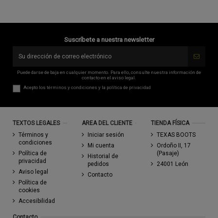
Suscríbete a nuestra newsletter
Puede darse de baja en cualquier momento. Para ello, consulte nuestra información de
contacto en el aviso legal.
Acepto los
términos y condiciones
y la
política de privacidad
TEXTOS LEGALES
AREA DEL CLIENTE
TIENDA FÍSICA
Términos y
Iniciar sesión
TEXAS BOOTS
condiciones
Mi cuenta
Ordoño II, 17
Política de
(Pasaje)
Historial de
privacidad
pedidos
24001 León
Aviso legal
Contacto
Política de
cookies
Accesibilidad
Contacto