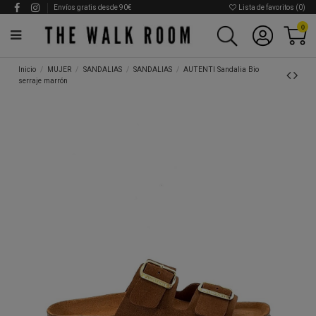
Envíos gratis desde 90€
Lista de favoritos (
0
)
0
Inicio
MUJER
SANDALIAS
SANDALIAS
AUTENTI Sandalia Bio
serraje marrón