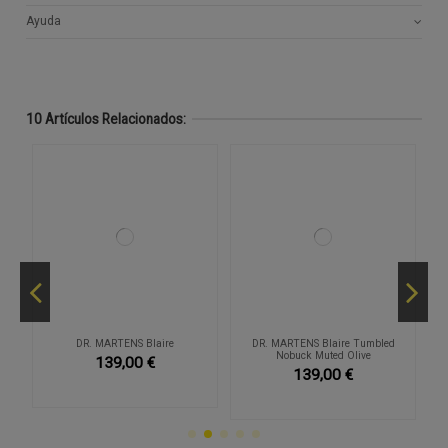
Ayuda
10 Artículos Relacionados:
co
DR. MARTENS Blaire
DR. MARTENS Blaire Tumbled
D
Nobuck Muted Olive
139,00 €
139,00 €