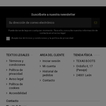
Suscríbete a nuestra newsletter
Puede darse de baja en cualquier momento. Para ello, consulte nuestra información de
contacto en el aviso legal.
Acepto los
términos y condiciones
y la
política de privacidad
TEXTOS LEGALES
AREA DEL CLIENTE
TIENDA FÍSICA
Términos y
Iniciar sesión
TEXAS BOOTS
condiciones
Mi cuenta
Ordoño II, 17
Política de
(Pasaje)
Historial de
privacidad
pedidos
24001 León
Aviso legal
Contacto
Política de
cookies
Accesibilidad
Contacto