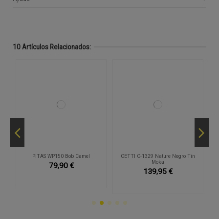
10 Artículos Relacionados:
-2
O
PITAS WP150 Bob Camel
CETTI C-1329 Nature Negro Tin
Moka
79,90 €
139,95 €