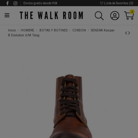
Envíos gratis desde 90€
Lista de favoritos (
0
)
0
Inicio
HOMBRE
BOTAS Y BOTINES
CORDON
SENDRA Kaspar
B Evolution U/M Tang