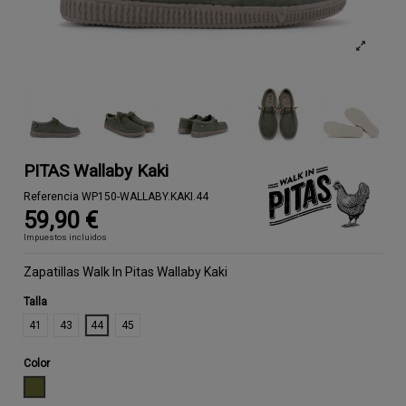
PITAS Wallaby Kaki
Referencia
WP150-WALLABY.KAKI.44
59,90 €
Impuestos incluidos
Zapatillas Walk In Pitas Wallaby Kaki
Talla
41
43
44
45
Color
KAKI