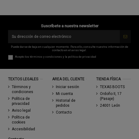
Suscríbete a nuestra newsletter
Puede darse de baja en cualquier momento. Para ello, consulte nuestra información de
contacto en el aviso legal.
Acepto los
términos y condiciones
y la
política de privacidad
TEXTOS LEGALES
AREA DEL CLIENTE
TIENDA FÍSICA
Términos y
Iniciar sesión
TEXAS BOOTS
condiciones
Mi cuenta
Ordoño II, 17
Política de
(Pasaje)
Historial de
privacidad
pedidos
24001 León
Aviso legal
Contacto
Política de
cookies
Accesibilidad