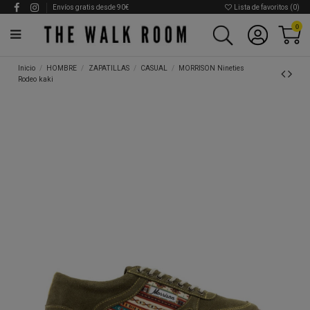
Envíos gratis desde 90€
Lista de favoritos (
0
)
0
Inicio
HOMBRE
ZAPATILLAS
CASUAL
MORRISON Nineties
Rodeo kaki