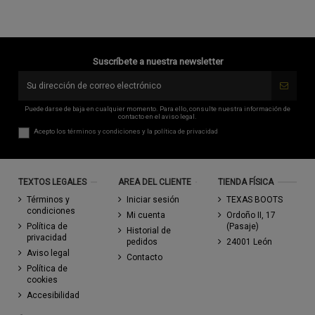
Suscríbete a nuestra newsletter
Puede darse de baja en cualquier momento. Para ello, consulte nuestra información de
contacto en el aviso legal.
Acepto los
términos y condiciones
y la
política de privacidad
TEXTOS LEGALES
AREA DEL CLIENTE
TIENDA FÍSICA
Términos y
Iniciar sesión
TEXAS BOOTS
condiciones
Mi cuenta
Ordoño II, 17
Política de
(Pasaje)
Historial de
privacidad
pedidos
24001 León
Aviso legal
Contacto
Política de
cookies
Accesibilidad