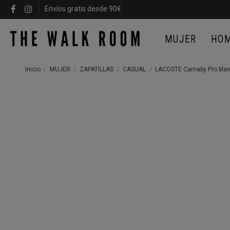
Envíos gratis desde 90€
MUJER
HO
Inicio
MUJER
ZAPATILLAS
CASUAL
LACOSTE Carnaby Pro blan