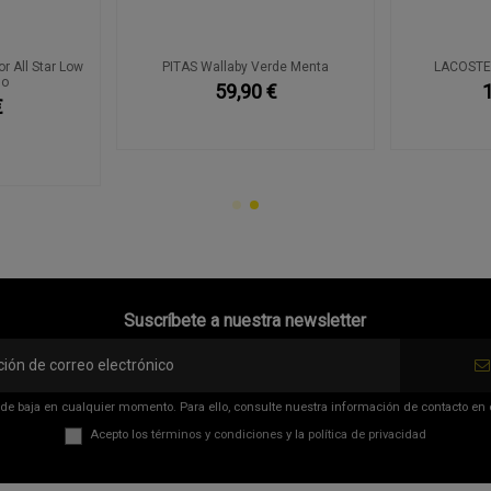
 All Star Low
PITAS Wallaby Verde Menta
LACOSTE 
no
59,90 €
€
Suscríbete a nuestra newsletter
de baja en cualquier momento. Para ello, consulte nuestra información de contacto en el
Acepto los
términos y condiciones
y la
política de privacidad