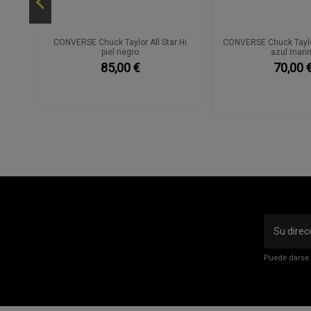
co
CONVERSE Chuck Taylor All Star Hi
CONVERSE Chuck Taylor
piel negro
azul mari
85,00 €
70,00 
Puede darse 