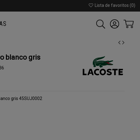
Lista de favoritos (
0
)
AS
 blanco gris
36
blanco gris 45SUJ0002