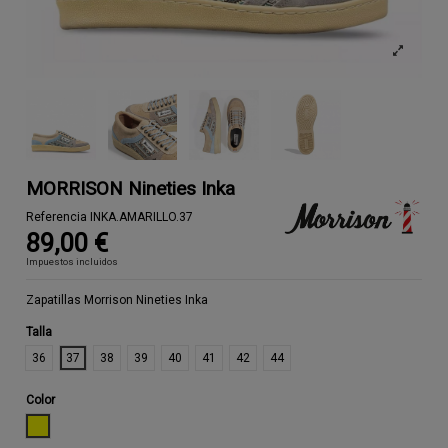
MORRISON Nineties Inka
Referencia
INKA.AMARILLO.37
89,00 €
Impuestos incluidos
Zapatillas Morrison Nineties Inka
Talla
36
37
38
39
40
41
42
44
Color
AMARILLO