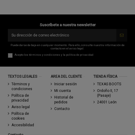
Suscríbete a nuestra newsletter
Puede darse de baja en cualquier momento. Para ello, consulte nuestra información de
contacto en el aviso legal.
Acepto los
términos y condiciones
y la
política de privacidad
TEXTOS LEGALES
AREA DEL CLIENTE
TIENDA FÍSICA
Términos y
Iniciar sesión
TEXAS BOOTS
condiciones
Mi cuenta
Ordoño II, 17
Política de
(Pasaje)
Historial de
privacidad
pedidos
24001 León
Aviso legal
Contacto
Política de
cookies
Accesibilidad
Contacto