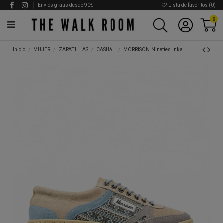
Envíos gratis desde 90€
Lista de favoritos (
0
)
0
Inicio
MUJER
ZAPATILLAS
CASUAL
MORRISON Nineties Inka