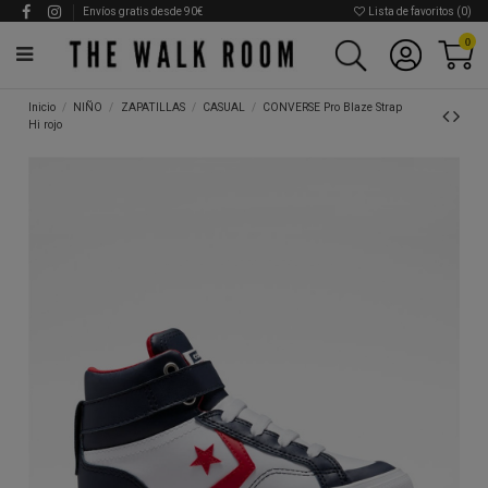
Envíos gratis desde 90€
Lista de favoritos (
0
)
0
Inicio
NIÑO
ZAPATILLAS
CASUAL
CONVERSE Pro Blaze Strap
Hi rojo