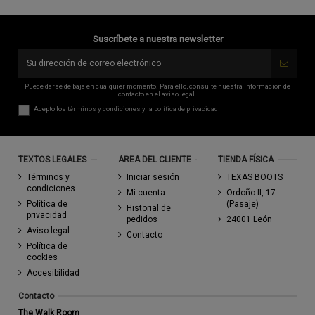
Suscríbete a nuestra newsletter
Puede darse de baja en cualquier momento. Para ello, consulte nuestra información de
contacto en el aviso legal.
Acepto los
términos y condiciones
y la
política de privacidad
TEXTOS LEGALES
AREA DEL CLIENTE
TIENDA FÍSICA
Términos y
Iniciar sesión
TEXAS BOOTS
condiciones
Mi cuenta
Ordoño II, 17
Política de
(Pasaje)
Historial de
privacidad
pedidos
24001 León
Aviso legal
Contacto
Política de
cookies
Accesibilidad
Contacto
The Walk Room