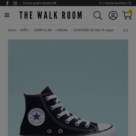
Envíos gratis desde 90€
Lista de favoritos (
0
)
0
Inicio
NIÑO
ZAPATILLAS
CASUAL
CONVERSE All Star Hi negro