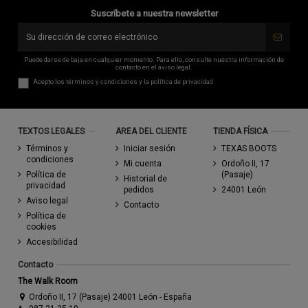
Suscríbete a nuestra newsletter
Puede darse de baja en cualquier momento. Para ello, consulte nuestra información de
contacto en el aviso legal.
Acepto los
términos y condiciones
y la
política de privacidad
TEXTOS LEGALES
AREA DEL CLIENTE
TIENDA FÍSICA
Términos y
Iniciar sesión
TEXAS BOOTS
condiciones
Mi cuenta
Ordoño II, 17
Política de
(Pasaje)
Historial de
privacidad
pedidos
24001 León
Aviso legal
Contacto
Política de
cookies
Accesibilidad
Contacto
The Walk Room
Ordoño II, 17 (Pasaje) 24001 León - España