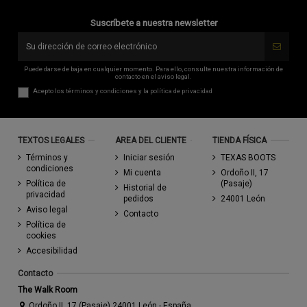
Suscríbete a nuestra newsletter
Puede darse de baja en cualquier momento. Para ello, consulte nuestra información de
contacto en el aviso legal.
Acepto los
términos y condiciones
y la
política de privacidad
TEXTOS LEGALES
AREA DEL CLIENTE
TIENDA FÍSICA
Términos y
Iniciar sesión
TEXAS BOOTS
condiciones
Mi cuenta
Ordoño II, 17
Política de
(Pasaje)
Historial de
privacidad
pedidos
24001 León
Aviso legal
Contacto
Política de
cookies
Accesibilidad
Contacto
The Walk Room
Ordoño II, 17 (Pasaje) 24001 León - España