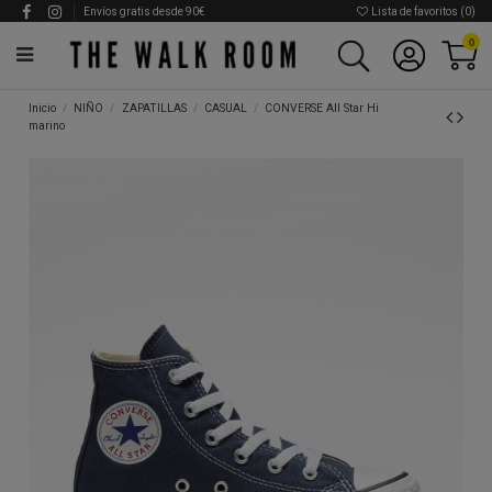
Envíos gratis desde 90€
Lista de favoritos (
0
)
0
Inicio
NIÑO
ZAPATILLAS
CASUAL
CONVERSE All Star Hi
marino