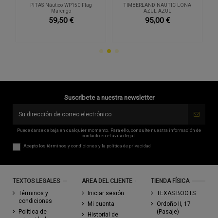
IA
PITAS Náutico WP150 Flag
TIMBERLAND NAUTIC LONA
Marengo
AZUL AZUL
59,50 €
95,00 €
Suscríbete a nuestra newsletter
Puede darse de baja en cualquier momento. Para ello, consulte nuestra información de
contacto en el aviso legal.
Acepto los
términos y condiciones
y la
política de privacidad
TEXTOS LEGALES
AREA DEL CLIENTE
TIENDA FÍSICA
Términos y
Iniciar sesión
TEXAS BOOTS
condiciones
Mi cuenta
Ordoño II, 17
Política de
(Pasaje)
Historial de