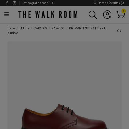
Envíos gratis desde 90€
Lista de favoritos (
0
)
0
Inicio
MUJER
ZAPATOS
ZAPATOS
DR. MARTENS 1461 Smooth
burdeos