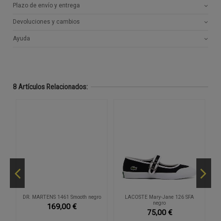
Plazo de envío y entrega
Devoluciones y cambios
Ayuda
8 Artículos Relacionados:
-3
sa
DR. MARTENS 1461 Smooth negro
LACOSTE Mary-Jane 126 SFA
D
negro
169,00 €
75,00 €