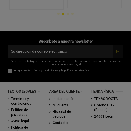
Suscríbete a nuestra newsletter
Puede darse de baja en cualquier momento. Para ello, consulte nuestra información de
contacto en el aviso legal.
Acepto los
términos y condiciones
y la
política de privacidad
TEXTOS LEGALES
AREA DEL CLIENTE
TIENDA FÍSICA
Términos y
Iniciar sesión
TEXAS BOOTS
condiciones
Mi cuenta
Ordoño II, 17
Política de
(Pasaje)
Historial de
privacidad
pedidos
24001 León
Aviso legal
Contacto
Política de