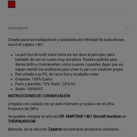
ROJO
Descripción
Creado para los trabajadores y adoptado por infinidad de subculturas,
nació el zapato 1461.
La piel lisa Smooth tiene fama de ser dura al principio, pero
también de ser un cuero muy duradero. Puedes pulirlas para
darles brillo y mantenerlas como nuevas o puedes dejar que se
vayan viendo los arañazos para crear tu par con carácter propio.
Piel untada con PU, de tacto liso y acabado mate
Empeine: 100% Cuero
Forro y plantilla: 75% Textil / 25% PU
Suela: 100%PVC
INSTRUCCIONES DE CONSERVACIÓN
Límpiala con cuidad con un paño húmedo y rocíala con el Ultra
Protector de DM's
Ya puedes comprar el artículo
DR. MARTENS 1461
Smooth
burdeos
en
THEWALKROOM
.
Además, en la sección
Zapatos
encontraras productos similares.