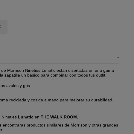
ex de Morrison Nineties Lunatic están diseñadas en una gama
a zapatilla un básico para combinar con todos tus outfit.
os azules y gris.
goma reciclada y cosida a mano para mejorar su durabilidad.
 Nineties
Lunatic
en
THE WALK ROOM.
s
encontraras productos similares de Morrison y otras grandes
r.