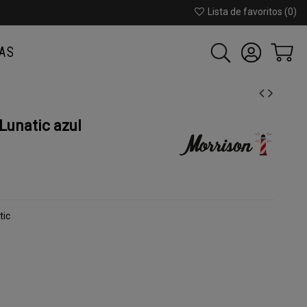
Lista de favoritos (
0
)
AS
unatic azul
tic