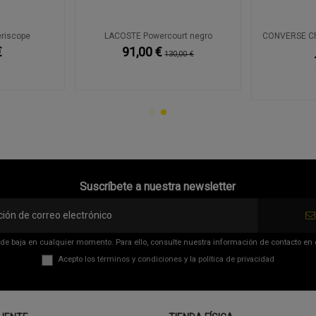
eriscope
LACOSTE Powercourt negro
CONVERSE Chu
€
91,00 €
130,00 €
Suscríbete a nuestra newsletter
de baja en cualquier momento. Para ello, consulte nuestra información de contacto en el
Acepto los
términos y condiciones
y la
política de privacidad