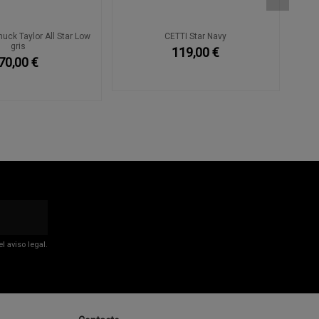
ck Taylor All Star Low
CETTI Star Navy
gris
119,00 €
70,00 €
 aviso legal.