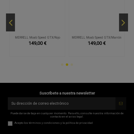
MERRELL Moab Speed GTX/Rojo
MERRELL Moab Speed GTX/Marrón
C
149,00 €
149,00 €
Suscríbete a nuestra newsletter
Puede darse de baja en cualquier momento. Para ello, consulte nuestra información de
contacto en el aviso legal.
Acepto los
términos y condiciones
y la
política de privacidad