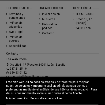
TEXTOS LEGALES
AREA DEL CLIENTE
TIENDA FÍSICA
Términos y
Iniciar sesión
TEXAS BOOTS
condiciones
Mi cuenta
Ordoño II, 17
Política de
(Pasaje)
Historial de
privacidad
pedidos
24001 León
Aviso legal
Contacto
Política de
cookies
Accesibilidad
Contacto
The Walk Room
Ordoño II, 17 (Pasaje) 24001 León - España
987 21 25 10
659 63 01 52
contacto@thewalkroom.com
Este sitio web utiliza cookies propias y de terceros para mejorar
nuestros servicios y mostrarle publicidad relacionada con sus
preferencias mediante el análisis de sus hábitos de navegación. Para
dar su consentimiento sobre su uso pulse el botón Acepto.
Más información
Personalizar las cookies
© Todos los derechos reservados - Powered by
bytefactory