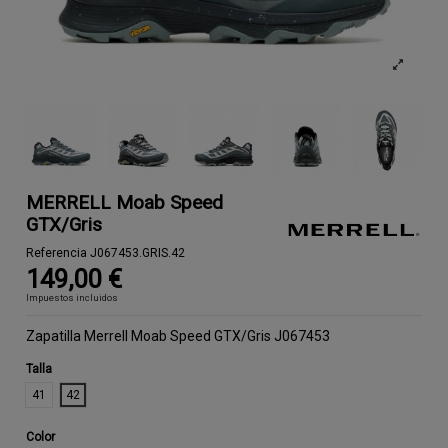
MERRELL Moab Speed
GTX/Gris
Referencia
J067453.GRIS.42
149,00 €
Impuestos incluidos
Zapatilla Merrell Moab Speed GTX/Gris J067453
Talla
41
42
Color