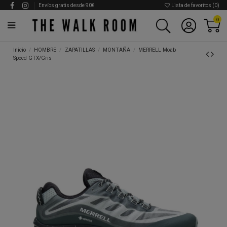
Envíos gratis desde 90€
Lista de favoritos (
0
)
0
Inicio
HOMBRE
ZAPATILLAS
MONTAÑA
MERRELL Moab
Speed GTX/Gris