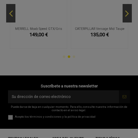
ón
MERRELL Moab Speed GTX/Gris
CATERPILLAR Versage Mid Taupe
149,00 €
135,00 €
Suscríbete a nuestra newsletter
Puede darse de baja en cualquier momento. Para ello, consulte nuestra información de
contacto en el aviso legal.
Acepto los
términos y condiciones
y la
política de privacidad