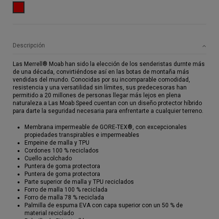
ROJO
Descripción
Las Merrell® Moab han sido la elección de los senderistas durnte más
de una década, convirtiéndose así en las botas de montaña más
vendidas del mundo. Conocidas por su incomparable comodidad,
resistencia y una versatilidad sin límites, sus predecesoras han
permitido a 20 millones de personas llegar más lejos en plena
naturaleza.a Las Moab Speed cuentan con un diseño protector híbrido
para darte la seguridad necesaria para enfrentarte a cualquier terreno.
Membrana impermeable de GORE-TEX®, con excepcionales
propiedades transpirables e impermeables
Empeine de malla y TPU
Cordones 100 % reciclados
Cuello acolchado
Puntera de goma protectora
Puntera de goma protectora
Parte superior de malla y TPU reciclados
Forro de malla 100 % reciclada
Forro de malla 78 % reciclada
Palmilla de espuma EVA con capa superior con un 50 % de
material reciclado