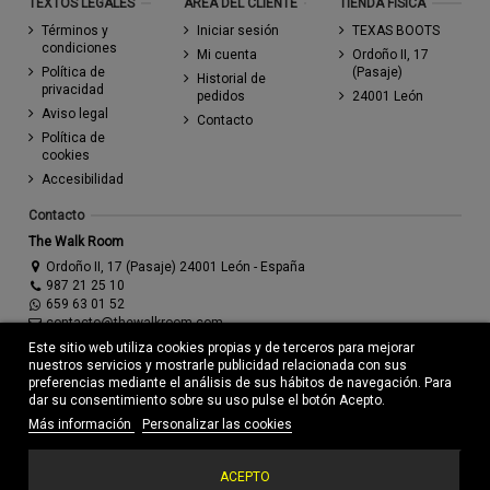
TEXTOS LEGALES
AREA DEL CLIENTE
TIENDA FÍSICA
Términos y
Iniciar sesión
TEXAS BOOTS
condiciones
Mi cuenta
Ordoño II, 17
Política de
(Pasaje)
Historial de
privacidad
pedidos
24001 León
Aviso legal
Contacto
Política de
cookies
Accesibilidad
Contacto
The Walk Room
Ordoño II, 17 (Pasaje) 24001 León - España
987 21 25 10
659 63 01 52
contacto@thewalkroom.com
Este sitio web utiliza cookies propias y de terceros para mejorar
nuestros servicios y mostrarle publicidad relacionada con sus
preferencias mediante el análisis de sus hábitos de navegación. Para
dar su consentimiento sobre su uso pulse el botón Acepto.
Más información
Personalizar las cookies
© Todos los derechos reservados - Powered by
bytefactory
Añadir al carrito
ACEPTO