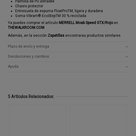
Palmilla de PU extraíble
Chasis protector
Entresuela de espuma FloatProTM, ligera y duradera
Goma Vibram® EcoStepTM 30 % reciclada
Ya puedes comprar el artículo
MERRELL
Moab Speed GTX/Rojo
en
THEWALKROOM.COM
Además, en la sección
Zapatillas
encontraras productos similares.
Plazo de envío y entrega
Devoluciones y cambios
Ayuda
5 Artículos Relacionados: