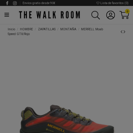
Envíos gratis desde 90€
Lista de favoritos (
0
)
0
Inicio
HOMBRE
ZAPATILLAS
MONTAÑA
MERRELL Moab
Speed GTX/Rojo