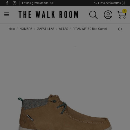
Envíos gratis desde 90€
Lista de favoritos (
0
)
0
Inicio
HOMBRE
ZAPATILLAS
ALTAS
PITAS WP150 Bob Camel