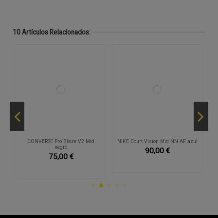
10 Artículos Relacionados:
r
CONVERSE Pro Blaze V2 Mid
NIKE Court Vision Mid NN AF azul
negro
90,00 €
75,00 €