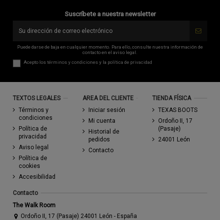
Suscríbete a nuestra newsletter
Puede darse de baja en cualquier momento. Para ello, consulte nuestra información de
contacto en el aviso legal.
Acepto los
términos y condiciones
y la
política de privacidad
TEXTOS LEGALES
AREA DEL CLIENTE
TIENDA FÍSICA
Términos y
Iniciar sesión
TEXAS BOOTS
condiciones
Mi cuenta
Ordoño II, 17
Política de
(Pasaje)
Historial de
privacidad
pedidos
24001 León
Aviso legal
Contacto
Política de
cookies
Accesibilidad
Contacto
The Walk Room
Ordoño II, 17 (Pasaje) 24001 León - España