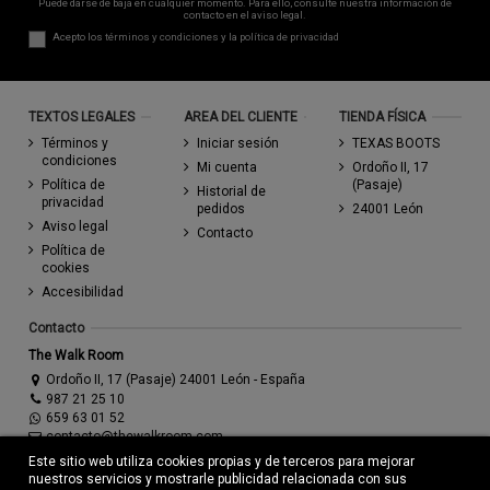
Puede darse de baja en cualquier momento. Para ello, consulte nuestra información de
contacto en el aviso legal.
Acepto los
términos y condiciones
y la
política de privacidad
TEXTOS LEGALES
AREA DEL CLIENTE
TIENDA FÍSICA
Términos y
Iniciar sesión
TEXAS BOOTS
condiciones
Mi cuenta
Ordoño II, 17
Política de
(Pasaje)
Historial de
privacidad
pedidos
24001 León
Aviso legal
Contacto
Política de
cookies
Accesibilidad
Contacto
The Walk Room
Ordoño II, 17 (Pasaje) 24001 León - España
987 21 25 10
659 63 01 52
contacto@thewalkroom.com
Este sitio web utiliza cookies propias y de terceros para mejorar
nuestros servicios y mostrarle publicidad relacionada con sus