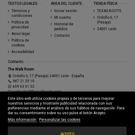
TEXTOS LEGALES
AREA DEL CLIENTE
TIENDA FÍSICA
Términos y
Iniciar sesión
TEXAS BOOTS
condiciones
Mi cuenta
Ordoño II, 17
Política de
(Pasaje)
Historial de
privacidad
pedidos
24001 León
Aviso legal
Contacto
Política de
cookies
Accesibilidad
Contacto
The Walk Room
Ordoño II, 17 (Pasaje) 24001 León - España
987 21 25 10
659 63 01 52
contacto@thewalkroom.com
Este sitio web utiliza cookies propias y de terceros para mejorar
nuestros servicios y mostrarle publicidad relacionada con sus
preferencias mediante el análisis de sus hábitos de navegación. Para
dar su consentimiento sobre su uso pulse el botón Acepto.
Más información
Personalizar las cookies
© Todos los derechos reservados - Powered by
bytefactory
ACEPTO