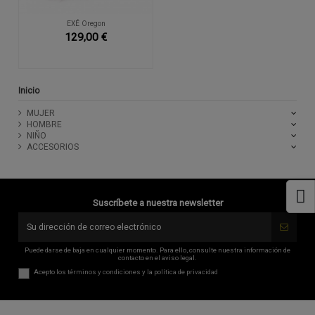
EXÉ Oregon
129,00 €
Inicio
MUJER
HOMBRE
NIÑO
ACCESORIOS
Suscríbete a nuestra newsletter
Puede darse de baja en cualquier momento. Para ello, consulte nuestra información de
contacto en el aviso legal.
Acepto los
términos y condiciones
y la
política de privacidad