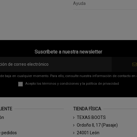
Ayuda
Suscríbete a nuestra newsletter
de baja en cualquier momento. Para ello, consulte nuestra información de contacto en el
Acepto los
términos y condiciones
y la
política de privacidad
LIENTE
TIENDA FÍSICA
ión
TEXAS BOOTS
Ordoño II, 17 (Pasaje)
e pedidos
24001 León