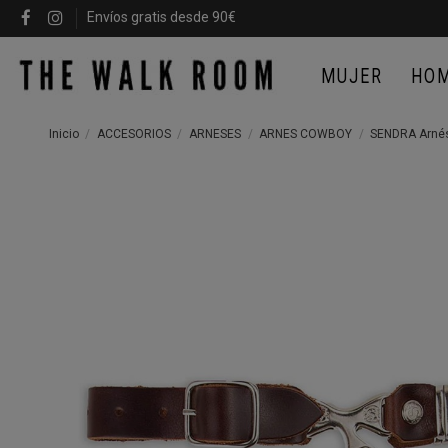
Envíos gratis desde 90€
MUJER
HO
Inicio
ACCESORIOS
ARNESES
ARNES COWBOY
SENDRA Arnés