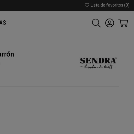
Lista de favoritos (
0
)
AS
arrón
U